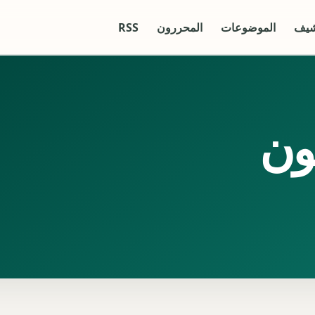
شيف
الموضوعات
المحررون
RSS
ون