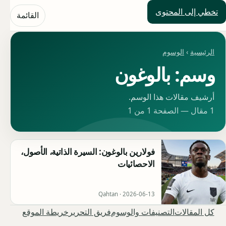
تخطي إلى المحتوى
حلول العالم
القائمة
الرئيسية
›
الوسوم
وسم: بالوغون
أرشيف مقالات هذا الوسم.
1 مقال — الصفحة 1 من 1
فولارين بالوغون: السيرة الذاتية، الأصول،
الاحصائيات
Qahtan ·
2026-06-13
كل المقالات
التصنيفات والوسوم
فريق التحرير
خريطة الموقع