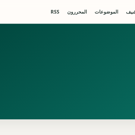
شيف
الموضوعات
المحررون
RSS