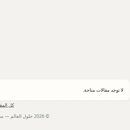
لا توجد مقالات متاحة.
كل المق
© 2026 حلول العالم — مصدر كل للأخبار ،عاجل ،الأحداث،السياسية،الاقتصادية،الفن،المسلسلات