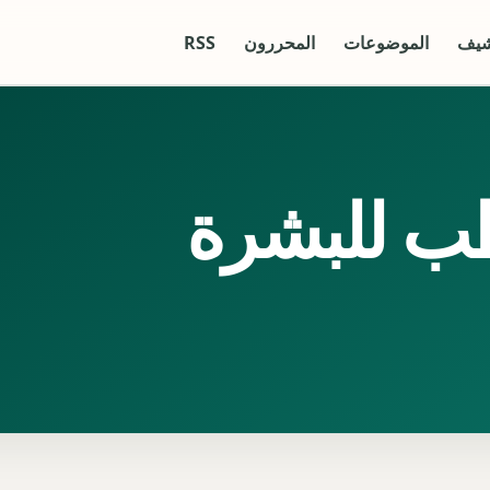
شيف
الموضوعات
المحررون
RSS
طب للبشرة