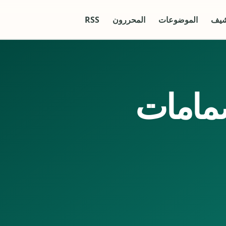
شيف
الموضوعات
المحررون
RSS
مامات