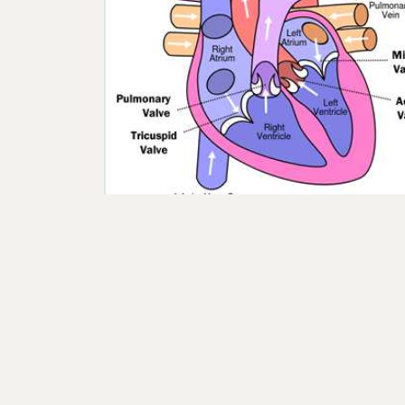
امراض صمامات القلب valvular heart
dise
جموعه من الامراض تصيب صمامات القلب اما
يق او القصور ينتج عنها خلل في ديناميكيه الدم
الصمامات المصاب…
ammar ·
2020-