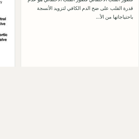
قدرة القلب على ضح الدم الكافي لتزويد الأنسجة
باحتياجاتها من الأ…
ase
هي م
بالتض
عبر 
10-17
Qahtan ·
2024-11-19