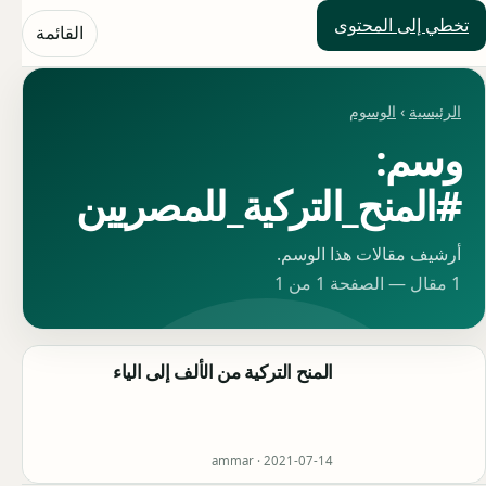
تخطي إلى المحتوى
حلول العالم
القائمة
الرئيسية
›
الوسوم
وسم:
#المنح_التركية_للمصريين
أرشيف مقالات هذا الوسم.
1 مقال — الصفحة 1 من 1
المنح التركية من الألف إلى الياء
ammar ·
2021-07-14