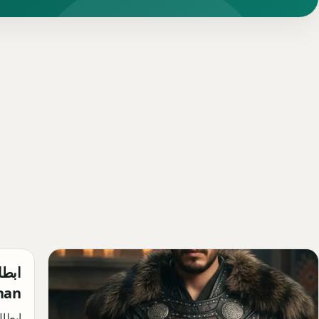
Orhan كل المعل
ابطا