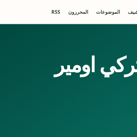
شيف
الموضوعات
المحررون
RSS
ركي اومير