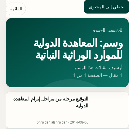
تخطي إلى المحتوى
حلول العالم
القائمة
الرئيسية
›
الوسوم
وسم: المعاهدة الدولية
للموارد الوراثية النباتية
أرشيف مقالات هذا الوسم.
1 مقال — الصفحة 1 من 1
التوقيع مرحله من مراحل إبرام المعاهده
الدوليه
Shraideh alshraideh ·
2014-08-06