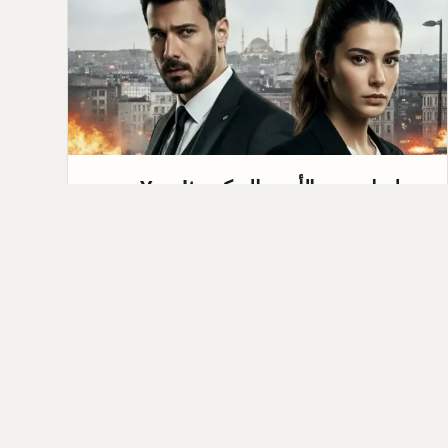
مسلسل تحت الأرض التركي Yeraltı:
القصة، الابطال، موعد العرض 2026
مسلسل تحت الأرض التركي&nbsp;Yeraltı هو
مسلسل درامي من نوعية الأكشن والجريمة، من إنتاج
شركة Medyapım. من المقرر ع…
Qahtan ·
2025-10-06
كل المق