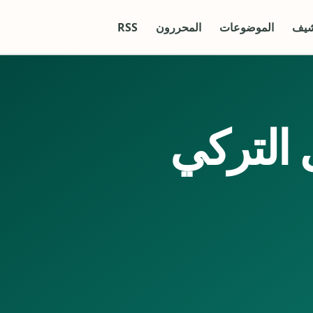
شيف
الموضوعات
المحررون
RSS
التركي