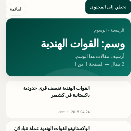
تخطي إلى المحتوى
حلول العالم
القائمة
الرئيسية
›
الوسوم
وسم: القوات الهندية
أرشيف مقالات هذا الوسم.
2 مقال — الصفحة 1 من 1
القوات الهندية تقصف قرى حدودية
باكستانية في كشمير
admin ·
2015-04-24
الباكستانيةوالقوات الهندية عملة تتبادلان