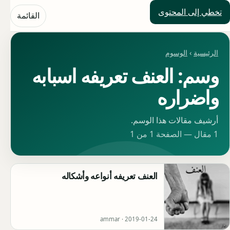
تخطي إلى المحتوى
حلول العالم
القائمة
الرئيسية
›
الوسوم
وسم: العنف تعريفه اسبابه
واضراره
أرشيف مقالات هذا الوسم.
1 مقال — الصفحة 1 من 1
العنف تعريفه أنواعه وأشكاله
ammar ·
2019-01-24