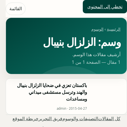
تخطي إلى المحتوى
حلول العالم
القائمة
الرئيسية
›
الوسوم
وسم: الزلزال بنيبال
أرشيف مقالات هذا الوسم.
1 مقال — الصفحة 1 من 1
باكستان تعزي في ضحايا الزلزال بنيبال
والهند وترسل مستشفى ميداني
ومساعدات
admin ·
2015-04-27
كل المقالات
التصنيفات والوسوم
فريق التحرير
خريطة الموقع