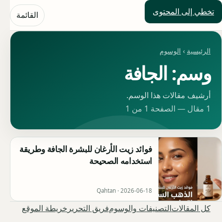
تخطي إلى المحتوى
حلول العالم
القائمة
الرئيسية
›
الوسوم
وسم: الجافة
أرشيف مقالات هذا الوسم.
1 مقال — الصفحة 1 من 1
فوائد زيت الأرغان للبشرة الجافة وطريقة
استخدامه الصحيحة
Qahtan ·
2026-06-18
كل المقالات
التصنيفات والوسوم
فريق التحرير
خريطة الموقع