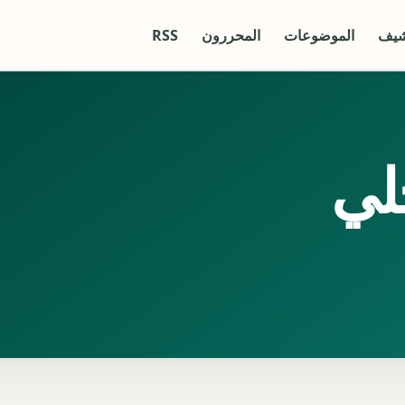
شيف
الموضوعات
المحررون
RSS
حلي