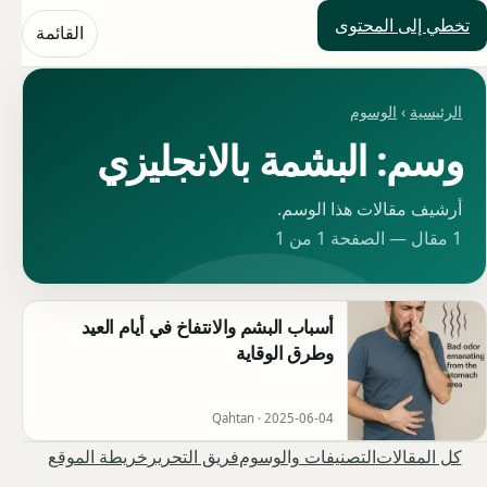
تخطي إلى المحتوى
حلول العالم
القائمة
الرئيسية
›
الوسوم
وسم: البشمة بالانجليزي
أرشيف مقالات هذا الوسم.
1 مقال — الصفحة 1 من 1
أسباب البشم والانتفاخ في أيام العيد
وطرق الوقاية
Qahtan ·
2025-06-04
كل المقالات
التصنيفات والوسوم
فريق التحرير
خريطة الموقع