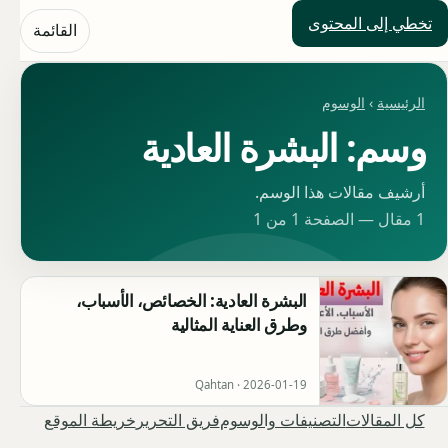
تخطي إلى المحتوى
حلول العالم
القائمة
الرئيسية
›
الوسوم
وسم: البشرة العادية
أرشيف مقالات هذا الوسم.
1 مقال — الصفحة 1 من 1
البشرة العادية: الخصائص، الأسباب،
وطرق العناية المثالية
Qahtan ·
2026-01-19
كل المقالات
التصنيفات والوسوم
فريق التحرير
خريطة الموقع