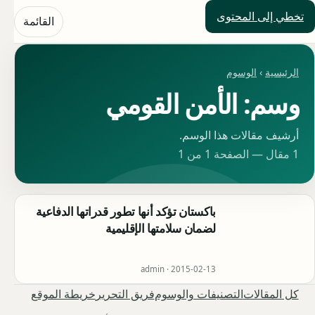
تخطي إلى المحتوى
حلول العالم
القائمة
الرئيسية
›
الوسوم
وسم: الأمن القومي
أرشيف مقالات هذا الوسم.
1 مقال — الصفحة 1 من 1
باكستان تؤكد أنها تطور قدراتها الدفاعية
لضمان سلامتها الإقليمية
admin ·
2015-02-13
كل المقالات
التصنيفات والوسوم
فريق التحرير
خريطة الموقع