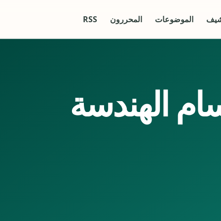
شيف
الموضوعات
المحررون
RSS
ام الهندسة