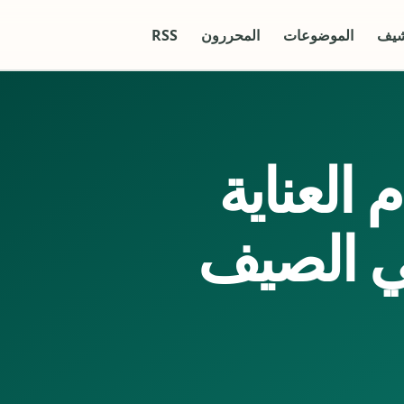
شيف
الموضوعات
المحررون
RSS
العناية
ي الصيف