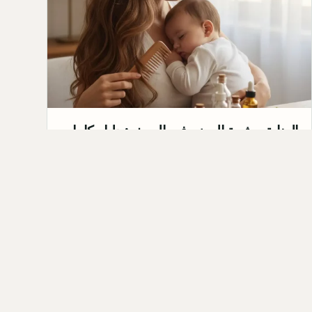
العناية ببشرة الرضع في الصيف: دليل كامل
لحماية طفلك
مع ارتفاع درجات الحرارة في الصيف، تصبح بشرة
الرضع أكثر حساسية للعوامل البيئية مثل الحرارة
والرطوبة. العناية ببشر…
Qahtan ·
2026-01-11
كل المق