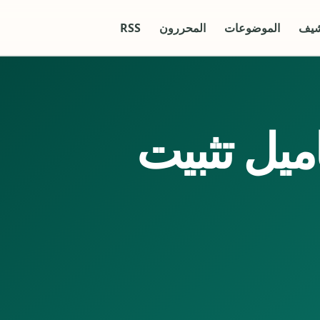
شيف
الموضوعات
المحررون
RSS
ميل تثبيت