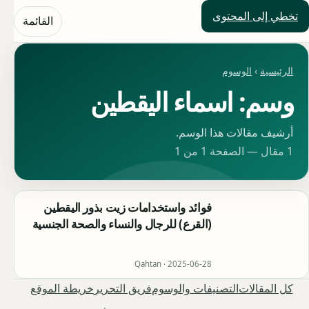
تخطي إلى المحتوى
حلول العالم
القائمة
الرئيسية
›
الوسوم
وسم: اسماء اليقطين
أرشيف مقالات هذا الوسم.
1 مقال — الصفحة 1 من 1
فوائد واستخدامات زيت بذور اليقطين
(القرع) للرجال والنساء والصحة الجنسية
Qahtan ·
2025-06-28
كل المقالات
التصنيفات والوسوم
فريق التحرير
خريطة الموقع