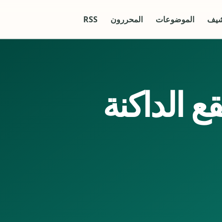
شيف
الموضوعات
المحررون
RSS
ع الداكنة