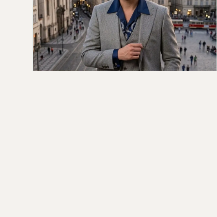
من هو اردام شانلي (Erdem Şanlı)؟
السيرة الذاتية الكاملة للممثل التركي
اردام شانلي (Erdem Şanlı) هو من أبرز الممثلين
الشباب في الدراما التركية، حيث جمع بين الموهبة،
حضور الشاشة القوي،…
Qahtan ·
2025-11-07
كل المق
© 2026 حلول العالم — مصدر كل للأخبار ،عاجل ،الأحداث،السياسية،الاقتصادية،الفن،المسلسلات