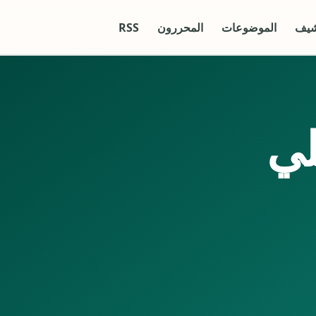
شيف
الموضوعات
المحررون
RSS
لي