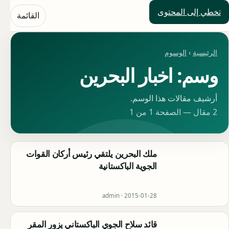
تخطي إلى المحتوى
حلول العالم
القائمة
الرئيسية
›
الوسوم
وسم: اخبار البحرين
أرشيف مقالات هذا الوسم.
2 مقال — الصفحة 1 من 1
ملك البحرين يلتقي رئيس أركان القوات
الجوية الباكستانية
admin ·
2015-01-28
قائد سلاح الجوي الباكستاني يزور المقر