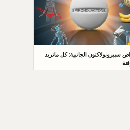
ض سبيرونولاكتون الجانبية: كل ماتريد
تة
نت تتناول دواء سبيرونولاكتون (المعروف باسم
ون) لعلاج ارتفاع الضغط، أو حب الشباب، أو أي
 صحية أخرى،…
Qahtan ·
2025-