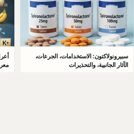
سبيرونولاكتون: الاستخدامات، الجرعات،
أعرا
الآثار الجانبية، والتحذيرات
معرف
مقدمة عن السبيرونولاكتون سبيرونولاكتون هو مدر
إذا ك
للبول من فئة الستيرويدات ويعمل كمضاد
الدكت
للألدوستيرون. يؤثر على الأناب…
حالة
09-04
Qahtan ·
2025-09-12