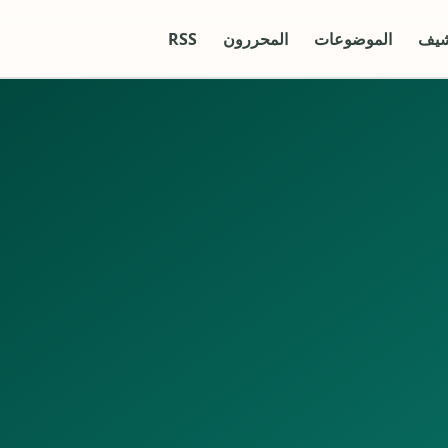
شيف
الموضوعات
المحررون
RSS