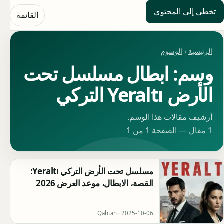
تخطي إلى المحتوى
حلول العالم
القائمة
الرئيسية
›
الوسوم
وسم: ابطال مسلسل تحت
الأرض Yeraltı التركي
أرشيف مقالات هذا الوسم.
1 مقال — الصفحة 1 من 1
مسلسل تحت الأرض التركي Yeraltı:
القصة، الابطال، موعد العرض 2026
Qahtan ·
2025-10-06