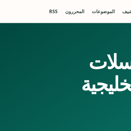
شيف
الموضوعات
المحررون
RSS
سلات