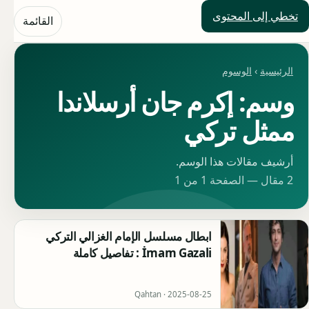
تخطي إلى المحتوى
حلول العالم
القائمة
الرئيسية
›
الوسوم
وسم: إكرم جان أرسلاندا
ممثل تركي
أرشيف مقالات هذا الوسم.
2 مقال — الصفحة 1 من 1
ابطال مسلسل الإمام الغزالي التركي
İmam Gazali : تفاصيل كاملة
Qahtan ·
2025-08-25