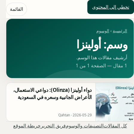
تخطي إلى المحتوى
حلول العالم
القائمة
الرئيسية
›
الوسوم
وسم: أولينزا
أرشيف مقالات هذا الوسم.
1 مقال — الصفحة 1 من 1
دواء أولينزا (Olinza): دواعي الاستعمال،
الأعراض الجانبية وسعره في السعودية
Qahtan ·
2026-05-29
كل المقالات
التصنيفات والوسوم
فريق التحرير
خريطة الموقع