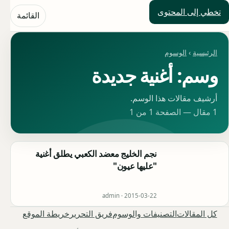
تخطي إلى المحتوى
حلول العالم
القائمة
الرئيسية
›
الوسوم
وسم: أغنية جديدة
أرشيف مقالات هذا الوسم.
1 مقال — الصفحة 1 من 1
نجم الخليج معضد الكعبي يطلق أغنية
"عليها عيون"
admin ·
2015-03-22
كل المقالات
التصنيفات والوسوم
فريق التحرير
خريطة الموقع