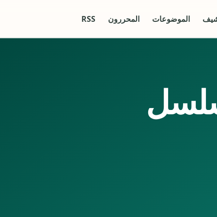
شيف
الموضوعات
المحررون
RSS
سلسل