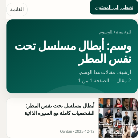
تخطي إلى المحتوى
حلول العالم
القائمة
الرئيسية
›
الوسوم
وسم: أبطال مسلسل تحت
نفس المطر
أرشيف مقالات هذا الوسم.
2 مقال — الصفحة 1 من 1
أبطال مسلسل تحت نفس المطر:
الشخصيات كاملة مع السيره الذاتية
Qahtan ·
2025-12-13