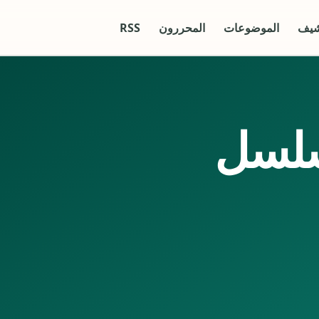
شيف
الموضوعات
المحررون
RSS
سلسل