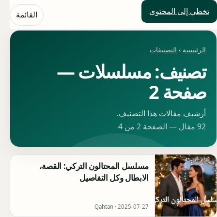
تخطي إلى المحتوى
حلول العالم
القائمة
الرئيسية
›
التصنيفات
تصنيف: مسلسلات —
صفحة 2
أرشيف مقالات هذا التصنيف.
92 مقال — الصفحة 2 من 4
مسلسل المحتالون التركي: القصة،
الابطال وكل التفاصيل
Qahtan ·
2025-07-27