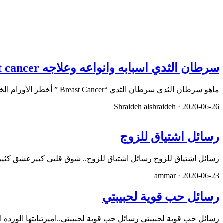
سرطان الثدي اسبابه وانواعه وعلاجه Breast cancer
ماهو سرطان الثدي سرطان الثدي “Breast Cancer ” أخطر الأورام الخبيثة التي تصيب أنسجة الثدي و غدد الحليب و يحدث الم…
Shraideh alshraideh ·
2020-06-26
رسائل اشتياق للزوج
رسائل اشتياق للزوج رسائل اشتياق للزوج.. شوق قلبي كبيرعشق كثيرم
ammar ·
2020-06-23
رسائل حب قوية لحبيبتي
رسائل حب قوية لحبيبتي رسائل حب قوية لحبيبتي..اميرتىايتها الورده الب