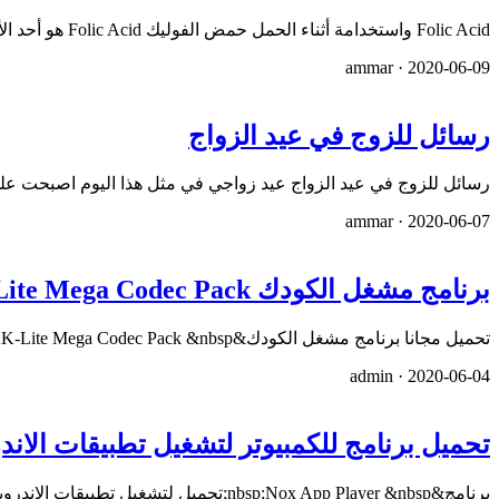
Folic Acid واستخدامة أثناء الحمل حمض الفوليك Folic Acid هو أحد الأدوية المهمة جداً اثناء الحمل لضمان عدم حدوث تش…
ammar ·
2020-06-09
رسائل للزوج في عيد الزواج
رسائل للزوج في عيد الزواج عيد زواجي في مثل هذا اليوم اصبحت على 
ammar ·
2020-06-07
برنامج مشغل الكودك K-Lite Mega Codec Pack
تحميل مجانا برنامج مشغل الكودك&nbsp;K-Lite Mega Codec Pack &nbsp;. برنامج تشغيل لجميع صيغة الفيديو والصوت ، أن ب…
admin ·
2020-06-04
تحميل برنامج للكمبيوتر لتشغيل تطبيقات الاند
برنامج&nbsp;Nox App Player &nbsp;تحميل لتشغيل تطبيقات الاندرويد على جهاز الكمبيوتر : هل تريد أن تستخدم تطبيقات ا…