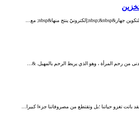
تخزين
نتج منها&nbsp; مع…
باتت تغزو حياتنا ؛بل وتقتطع من مصروفاتنا جزءا كبيرا…