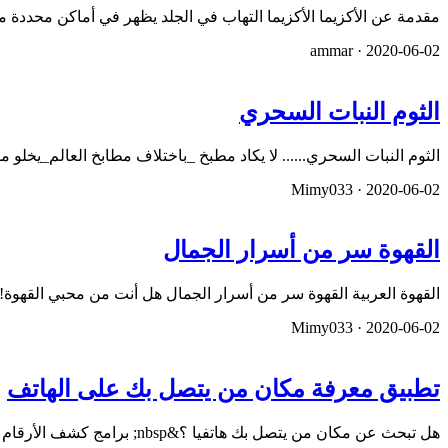
مقدمة عن الأكزيما اﻷكزيما التهاب في الجلد يظهر في أماكن محددة من
ammar ·
2020-06-02
الثوم النبات السحري
الثوم النبات السحري...... لا يكاد مطبخ _باختلاف مطابخ العالم_يخل
Mimy033 ·
2020-06-02
القهوة سر من أسرار الجمال
القهوة العربية القهوة سر من أسرار الجمال هل أنت من محبي القهوة!
Mimy033 ·
2020-06-02
تطبيق معرفة مكان من يتصل بك على الهاتف
هل تبحث عن مكان من يتصل بك هاتفيا ؟&nbsp; برامج كشف الأرقام كانت بداية لمعرفة&nbsp; أصحاب الأرقام المجهولة ، لكن…