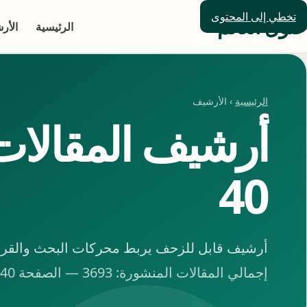
تخطي إلى المحتوى
حلول العالم
الرئيسية
الأر
الرئيسية
› الأرشيف
أرشيف المقالا
40
أرشيف قابل للزحف يربط محركات البحث والقراء 
إجمالي المقالات المنشورة: 3693 — الصفحة 40 من 154