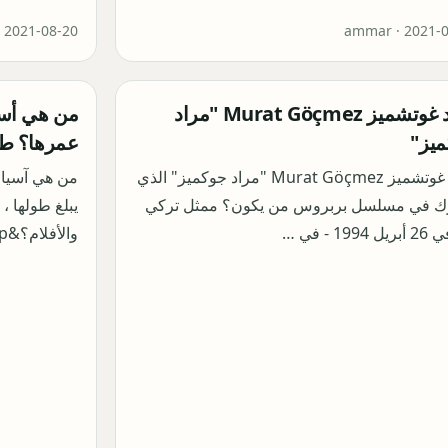
·
2021-08-20
ammar ·
2021-
مراد غوتشميز Murat Göçmez "مراد
من هي أسي
يز"
عمرها؟ طول
مراد غوتشميز Murat Göçmez "مراد جوكميز" الذي
من هي آسيا 
ك في مسلسل بربروس من يكون؟ ممثل تركي
يبلغ طولها ، 
199 - في …
والأفلام؟&nbsp;في مقالا…