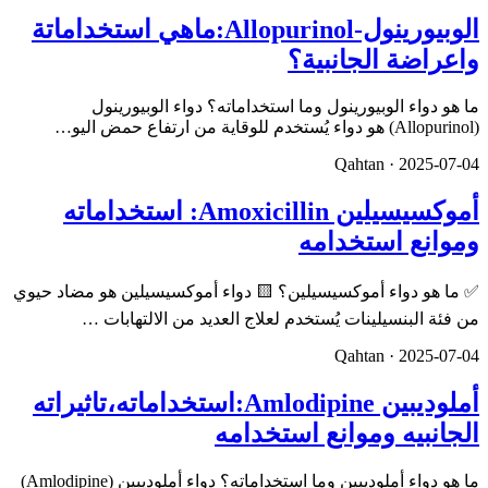
الوبيورينول-Allopurinol:ماهي استخداماتة
واعراضة الجانبية؟
ما هو دواء الوبيورينول وما استخداماته؟ دواء الوبيورينول
(Allopurinol) هو دواء يُستخدم للوقاية من ارتفاع حمض اليو…
Qahtan ·
2025-07-04
أموكسيسيلين Amoxicillin: استخداماته
وموانع استخدامه
✅ ما هو دواء أموكسيسيلين؟ 🟨 دواء أموكسيسيلين هو مضاد حيوي
من فئة البنسيلينات يُستخدم لعلاج العديد من الالتهابات …
Qahtan ·
2025-07-04
أملوديبين Amlodipine:استخداماته،تاثيراته
الجانبيه وموانع استخدامه
ما هو دواء أملوديبين وما استخداماته؟ دواء أملوديبين (Amlodipine)