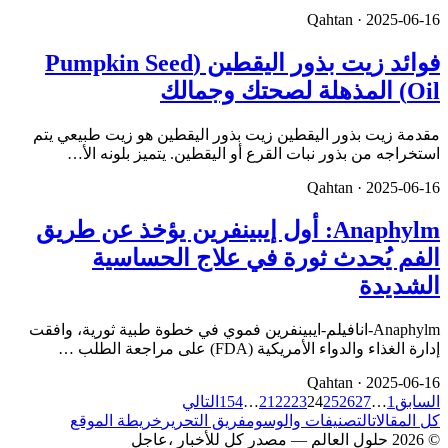
Qahtan ·
2025-06-16
فوائد زيت بذور اليقطين (Pumpkin Seed
Oil) المذهلة لصحتك وجمالك
مقدمة زيت بذور اليقطين زيت بذور اليقطين هو زيت طبيعي يتم
استخراجه من بذور نبات القرع أو اليقطين. يتميز بلونه الأ…
Qahtan ·
2025-06-16
Anaphylm: أول إيبينفرين يؤخذ عن طريق
الفم يُحدث ثورة في علاج الحساسية
الشديدة
Anaphylm-انافيلم-ايبينفرين فموي في خطوة طبية ثورية، وافقت
إدارة الغذاء والدواء الأمريكية (FDA) على مراجعة الطلب …
Qahtan ·
2025-06-16
السابق
1
…
27
26
25
24
23
22
21
…
154
التالي
كل المقالات
التصنيفات والوسوم
فريق التحرير
خريطة الموقع
© 2026 حلول العالم — مصدر كل للأخبار ،عاجل