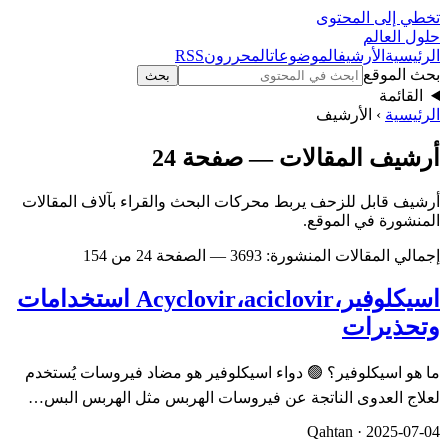
تخطي إلى المحتوى
حلول العالم
الرئيسية
الأرشيف
الموضوعات
المحررون
RSS
بحث الموقع
بحث
القائمة
الرئيسية
› الأرشيف
أرشيف المقالات — صفحة 24
أرشيف قابل للزحف يربط محركات البحث والقراء بآلاف المقالات
المنشورة في الموقع.
إجمالي المقالات المنشورة: 3693 — الصفحة 24 من 154
اسيكلوفير،Acyclovir،aciclovir استخدامات
وتحذيرات
ما هو اسيكلوفير؟ 🟢 دواء اسيكلوفير هو مضاد فيروسات يُستخدم
لعلاج العدوى الناتجة عن فيروسات الهربس مثل الهربس البس…
Qahtan ·
2025-07-04