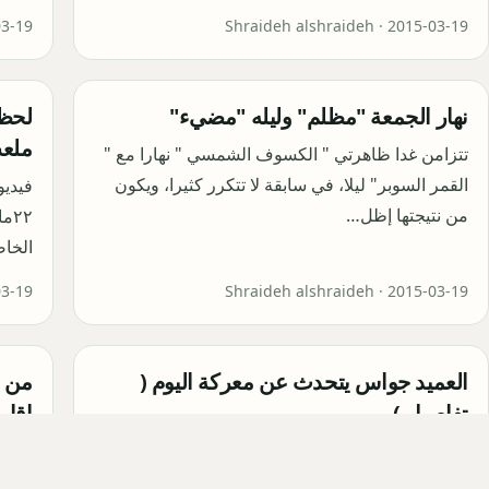
03-19
Shraideh alshraideh ·
2015-03-19
نهار الجمعة "مظلم" وليله "مضيء"
لحظة
ملعب ٢٢
تتزامن غدا ظاهرتي " الكسوف الشمسي " نهارا مع "
القمر السوبر" ليلا، في سابقة لا تتكرر كثيرا، ويكون
فيديو
من نتيجتها إظل…
٢٢
الخاصة 
03-19
Shraideh alshraideh ·
2015-03-19
العميد جواس يتحدث عن معركة اليوم (
من أ
تفاصيل )
إقام
قال القيادي العسكري الجنوبي ثابت جواس إن
كشف م
المعارك التي خاضتها قوات من الجيش واللجان
سعيد 