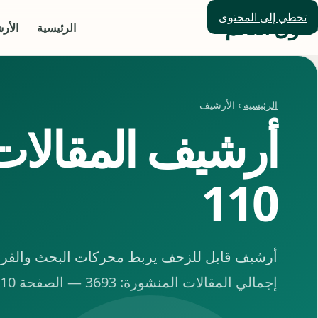
تخطي إلى المحتوى
حلول العالم
الرئيسية
الأر
الرئيسية
› الأرشيف
أرشيف المقالا
110
أرشيف قابل للزحف يربط محركات البحث والقراء 
إجمالي المقالات المنشورة: 3693 — الصفحة 110 من 154