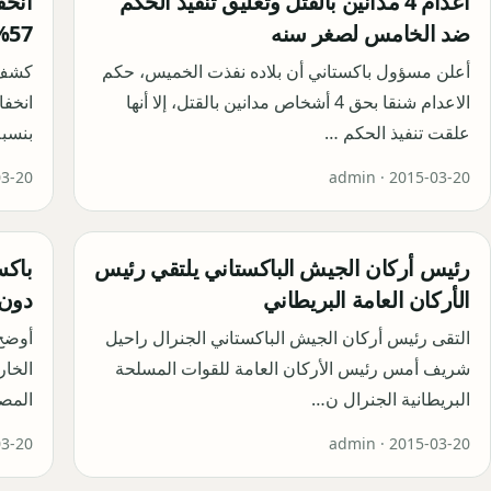
اعدام 4 مدانين بالقتل وتعليق تنفيذ الحكم
انخف
ضد الخامس لصغر سنه
57% والإتاوات بنسبة 37% في كراتشي
أعلن مسؤول باكستاني أن بلاده نفذت الخميس، حكم
كشف ت
الاعدام شنقا بحق 4 أشخاص مدانين بالقتل، إلا أنها
علقت تنفيذ الحكم …
بنسبة 36% والإت
03-20
admin ·
2015-03-20
رئيس أركان الجيش الباكستاني يلتقي رئيس
باكس
الأركان العامة البريطاني
دون 
التقى رئيس أركان الجيش الباكستاني الجنرال راحيل
أوضح 
شريف أمس رئيس الأركان العامة للقوات المسلحة
الخار
البريطانية الجنرال ن…
المصا
03-20
admin ·
2015-03-20