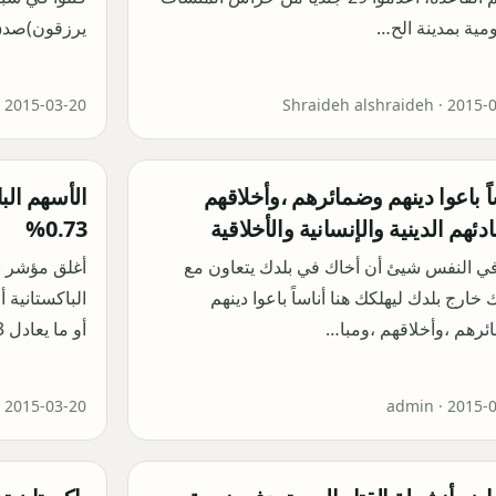
مية بمدينة الح…
يرزقون)صدق 
·
2015-03-20
Shraideh alshraideh ·
2015-
اً باعوا دينهم وضمائرهم ،وأخلاقهم
الأسهم الب
دئهم الدينية والإنسانية والأخلاقية
0.73%
في النفس شيئ أن أخاك في بلدك يتعاون مع
أغلق مؤشر ب
خارج بلدك ليهلكك هنا أناساً باعوا دينهم
رهم ،وأخلاقهم ،ومبا…
أو ما يعادل 73 نقطة…
·
2015-03-20
admin ·
2015-