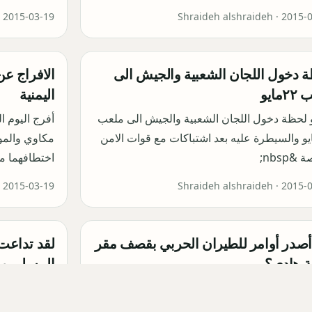
·
2015-03-19
Shraideh alshraideh ·
2015-
 دخول اللجان الشعبية والجيش الى
الافراج عن
مايو
اليمنية
 لحظة دخول اللجان الشعبية والجيش الى ملعب
أفرج اليوم 
مايو والسيطرة عليه بعد اشتباكات مع قوات الامن
مكاوي والموا
&nbsp;
اختطافهما 
·
2015-03-19
Shraideh alshraideh ·
2015-
صدر أوامر للطيران الحربي بقصف مقر
لقد تداعت
ة هادي؟
المسلمين ،
فيها حيران
دير مكتب قناة الجزيرة في اليمن الزميل
ثابت عن من قام بإصدار أوامر للطيران الحربي
أيها الأخوة 