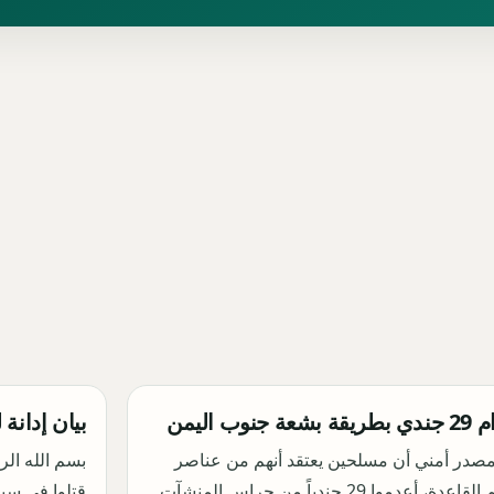
شعة جنوب اليمن
بيان إدانة
مصدر أمني أن مسلحين يعتقد أنهم من عناصر
بسم الله الر
تنظيم القاعدة، أعدموا 29 جندياً من حراس المنشآت
قتلوا في سبيل