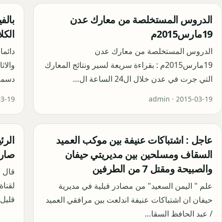
الدروس المستخلصة من معارك عدن
بالف
19مارس2015م
الكل
الدروس المستخلصة من معارك عدن
دائما
19مارس2015م : بقراءة سريعة لسير ونتائج المعارك
والاث
التي جرت في عدن خلال ال24 الساعة ال…
دسمه
03-19
admin ·
2015-03-19
عاجل : اشتباكات عنيفة بين موكب العميد
الرئ
السقاف ومسلحين بين مديريتي حيفان
صارم
والصبيحة ومقتل 7 من الطرفين
قال 
لقناة
علم " اليمن السعيد" من مصادر قبلية في مديرية
قليل 
حيفان ان اشتباكات عنيفة اندلعت بين مرافقي العميد
/ عبد الحافظ السقا…