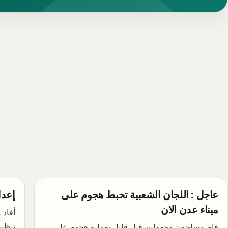
عاجل : اللجان الشعبية تحبط هجوم على
إعدام 29 جندي بطريقة ب
ميناء عدن الان
أفاد 
قام مسلحون مجهولين قبل قليل بعملية هجوم على