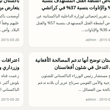
اض أنشطة القتل المستهدف بنسبة
باكستان تو
يتعارض مع 
قرير إحصائي لوزارة الداخلية الباكستانية عن
أوضحت باكست
انخفاض أنشطة القتل المستهدف بنسبة 57% والقتل
عليهم وفقاً 
اوات…
البلاد. وأض…
·
2015-03-20
admin ·
2015-
تان توضح أنها تدعم المصالحة الأفغانية
اعترافات 
التدخل في شئون أفغانستان
وزرداري وح
مستشار رئيس الوزراء الباكستاني للشئون
زعمت قناة "ا
جية والأمن القومي سرتاج عزيز أن بلاده تدعم
بلوش أكبر ع
لحة بين الفصائل …
الباكستاني ا
·
2015-03-20
admin ·
2015-