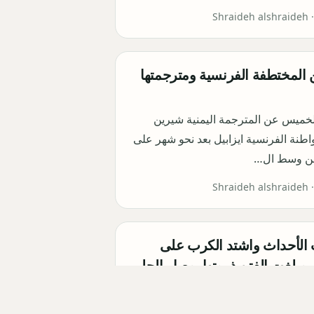
Shraideh alshraideh 
 المختطفة الفرنسية ومترجمتها
الخميس عن المترجمة اليمنية شيرين
طنة الفرنسية ايزابيل بعد نحو شهر على
من وسط ال…
Shraideh alshraideh 
 الأحداث واشتد الكرب على
وبلغت الفتن ذروتها ،وصار الحليم
والأخوات السلام عليكم ورحمة الله