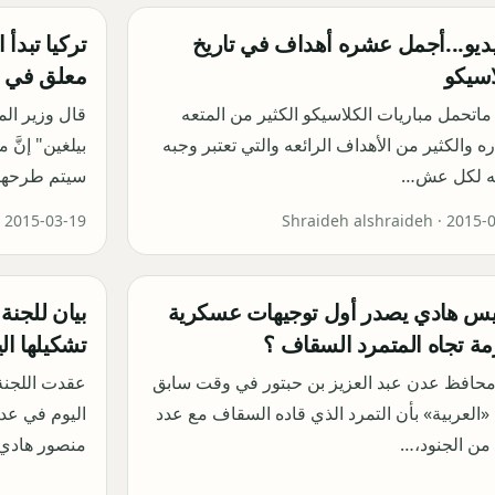
يديو...أجمل عشره أهداف في تاريخ
تركيا تبدأ 
اسيكو
معلق في ا
 ماتحمل مباريات الكلاسيكو الكثير من المتعه
قال وزير ال
اره والكثير من الأهداف الرائعه والتي تعتبر وجبه
بيلغين" إنَّ
 لكل عش…
سيتم طرحها
·
2015-03-19
Shraideh alshraideh ·
2015-
يس هادي يصدر أول توجيهات عسكرية
بيان للجنة 
ة تجاه المتمرد السقاف ؟
تشكيلها ا
محافظ عدن عبد العزيز بن حبتور في وقت سابق
عقدت اللجنة 
 «العربية» بأن التمرد الذي قاده السقاف مع عدد
اليوم في عدن
من الجنود،…
منصور هادي