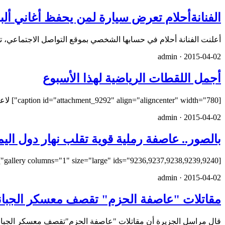
الفنانةأحلام تعرض سيارة لمن يحفظ أغاني ألبو
أعلنت الفنانة أحلام في حسابها الشخصي بموقع التواصل الاجتماعي، تويتر، عن تقديمها
admin ·
2015-04-02
أجمل اللقطات الرياضية لهذا الأسبوع
[caption id="attachment_9292" align="aligncenter" width="780"] لاعب الوسط من فريق أريزونا لكرة السلة كيليب تاركز…
admin ·
2015-04-02
بالصور.. عاصفة رملية قوية تقلب نهار دول الي
[gallery columns="1" size="large" ids="9236,9237,9238,9239,9240"]
admin ·
2015-04-02
مقاتلات "عاصفة الحزم" تقصف معسكر الجبانة
قال مراسل الجزيرة أن مقاتلات "عاصفة الحزم"تقصف معسكر الجبانة