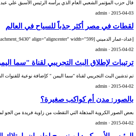
قال حزب المؤتمر الشعبي العام الذي يرأسه الرئيس الأسبق علي عبد
admin ·
2015-04-03
لقطات في مصر أكثر جذباً للسياح في العالم
إعداد-عمار الدميني [caption id="attachment_9430" align="aligncenter" width="599"] نهر النيل[/caption] [caption i…
admin ·
2015-04-02
ترتيبات لإطلاق البث التجريبي لقناة "سما اليم
تم تدشين البث التجريبي لقناة "سما اليمن " كإضافة نوعية للقنوات ا
admin ·
2015-04-02
بالصور: مدن أم كواكب صغيرة؟
بعض الصور الكروية المذهلة التي التقطت من زاوية فريدة من الجو ل
admin ·
2015-04-02
الرئيس الأمريكي: لن نسمح لطهران بامتلاك القن