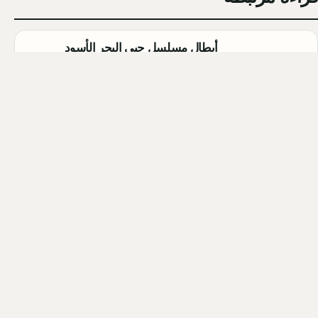
أبطال مسلسل حبي البحر الأسود
(Sevdam Karadeniz): تفاصيل كاملة
Qahtan ·
2026-08-08
مسلسل الزواج جميل التركي (Evlilik
Güzeldir) 2026: القصة الكاملة،
الأبطال، موعد العرض
Qahtan ·
2026-08-07
مسلسل القرية السوداء التركي
(Karakuyu): القصة، الأبطال، وموعد
العرض
Qahtan ·
2026-08-02