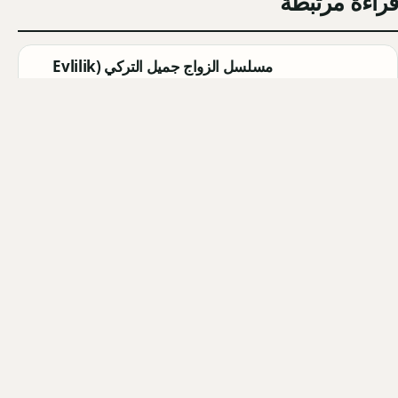
قراءة مرتبطة
مسلسل الزواج جميل التركي (Evlilik
Güzeldir) 2026: القصة الكاملة،
الأبطال، موعد العرض
Qahtan ·
2026-08-07
مسلسل القرية السوداء التركي
(Karakuyu): القصة، الأبطال، وموعد
العرض
Qahtan ·
2026-08-02
أبطال مسلسل الزواج جميل التركي
2026: أسماء الممثلين والشخصيات
Qahtan ·
2026-08-02