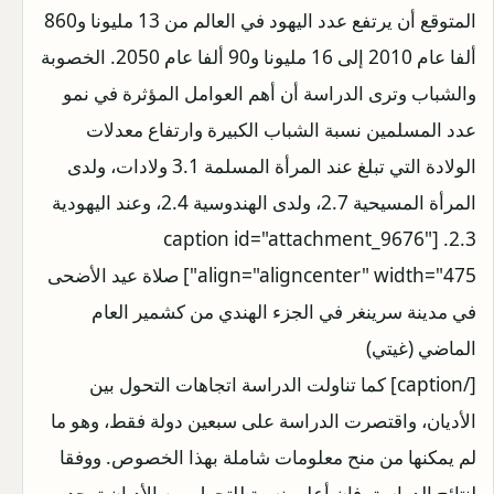
المتوقع أن يرتفع عدد اليهود في العالم من 13 مليونا و860
ألفا عام 2010 إلى 16 مليونا و90 ألفا عام 2050. الخصوبة
والشباب وترى الدراسة أن أهم العوامل المؤثرة في نمو
عدد المسلمين نسبة الشباب الكبيرة وارتفاع معدلات
الولادة التي تبلغ عند المرأة المسلمة 3.1 ولادات، ولدى
المرأة المسيحية 2.7، ولدى الهندوسية 2.4، وعند اليهودية
2.3. [caption id="attachment_9676"
align="aligncenter" width="475"]
صلاة عيد الأضحى
في مدينة سرينغر في الجزء الهندي من كشمير العام
الماضي (غيتي)
[/caption] كما تناولت الدراسة اتجاهات التحول بين
الأديان، واقتصرت الدراسة على سبعين دولة فقط، وهو ما
لم يمكنها من منح معلومات شاملة بهذا الخصوص. ووفقا
لنتائج الدراسة، فإن أعلى نسبة للتحول بين الأديان توجد