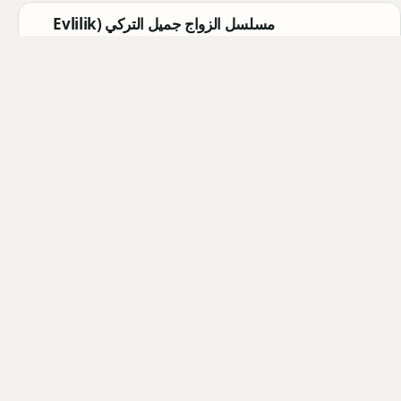
مسلسل الزواج جميل التركي (Evlilik
Güzeldir) 2026: القصة الكاملة،
الأبطال، موعد العرض
Qahtan ·
2026-08-07
مسلسل القرية السوداء التركي
(Karakuyu): القصة، الأبطال، وموعد
العرض
Qahtan ·
2026-08-02
أبطال مسلسل الزواج جميل التركي
2026: أسماء الممثلين والشخصيات
Qahtan ·
2026-08-02
كل المقالات
التصنيفات والوسوم
فريق التحرير
خريطة الموقع