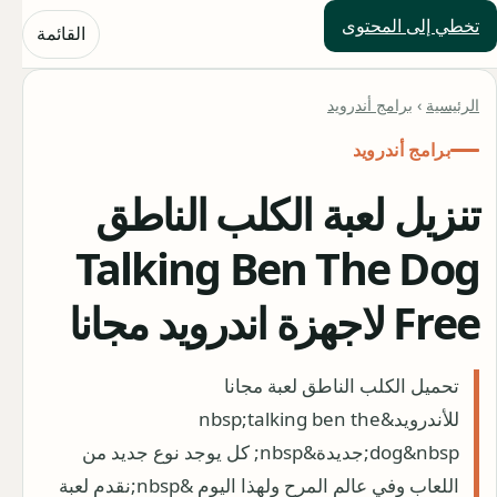
تخطي إلى المحتوى
حلول العالم
القائمة
الرئيسية
›
برامج أندرويد
برامج أندرويد
تنزيل لعبة الكلب الناطق
Talking Ben The Dog
Free لاجهزة اندرويد مجانا
تحميل الكلب الناطق لعبة مجانا
للأندرويد&nbsp;talking ben the
dog&nbsp;جديدة&nbsp; كل يوجد نوع جديد من
اللعاب وفي عالم المرح ولهذا اليوم &nbsp;نقدم لعبة