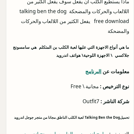
ماذا يستطيع الكلب أن يفعل سوف يفعل الكثير من
اللالعاب والحركات والمضحكة talking ben the dog
free download يفعل الكثير من اللالعاب والحركات
والمضحكة
ما هي أنواع الاجهزة التي عليها لعبة الكلب بن المتكلم هي سامسونج
جلاكسي
\
الاجهزة اللوحية
\
هواتف اندرويد
معلومات عن
البرنامج
نوع الترخيص :
مجانية \ Free
شركة الناشر :
Outfit7
تحميل
Talking Ben the Dog
لعبة الكلب الناطق مجانا من متجر جوجل اندرويد
التصنيف :
برامج اندرويد
–
العاب سامسونج اندرويد