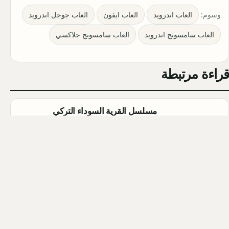
وسوم:
العاب اندرويد
العاب ايفون
العاب جوجل اندرويد
العاب سامسونج اندرويد
العاب سامسونج جلاكسي
قراءة مرتبطة
مسلسل القرية السوداء التركي
(Karakuyu): القصة، الأبطال، وموعد
العرض
Qahtan ·
2026-08-02
أبطال مسلسل الزواج جميل التركي
2026 (Evlilik Güzeldir): أسماء
الممثلين والشخصيات كاملة
Qahtan ·
2026-08-02