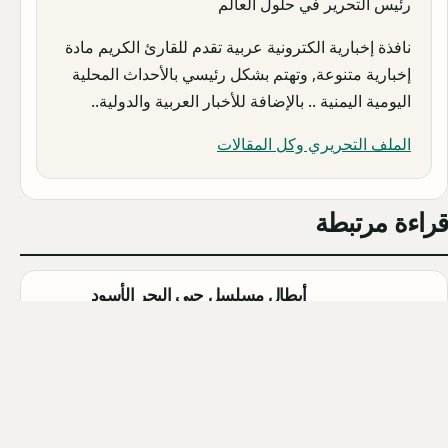
رئيس التحرير في حلول العالم
نافذة إخبارية الكترونية عربية تقدم للقارئ الكريم مادة
إخبارية متنوعة, وتهتم بشكل رئيسي بالأحداث المحلية
اليومية اليمنية .. بالإضافة للأخبار العربية والدولية..
الملف التحريري وكل المقالات
قراءة مرتبطة
أبطال مسلسل حبي البحر الأسود
(Sevdam Karadeniz): تفاصيل كاملة
Qahtan ·
2026-08-08
مسلسل الزواج جميل التركي (Evlilik