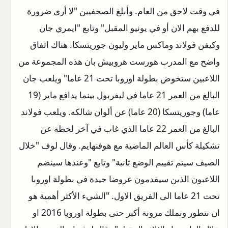
في وقت لاحق من العام. وأبلغ الصحفيين "لا أرى ضرورة
للدفع بهم الان أو في يونيو المقبل" وتابع "ايمري جان
وكيفن فولاند وماكس ماير وليون جوريتسكا. هناك اتفاق
واضح مع المدرب هورست هروبيش بان هذه المجموعة من
اللاعبين ستخوض بطولة اوروبا تحت 21 عاما" ويلعب جان
البالغ من العمر 21 عاما في ليفربول بينما يدافع ماير (19
عاما) وجوريتسكا (20 عاما) عن ألوان شالكه. ويلعب فولاند
البالغ من العمر 22 عاما الذي غاب في آخر لحظة عن
تشكيلة كأس العالم الماضية مع هوفنهايم. وقال لوف "خلال
الصيف سيتم تقييم الوضع ثانية" وتابع "وعندها سينضم
اللاعبون الذين سيقدمون عروضا جيدة في بطولة اوروبا
تحت 21 عاما الى الفريق الاول. "الشيء الأكثر أهمية هو
ان نتطور ونملك مرونة أكبر حتى بطولة اوروبا 2016 او