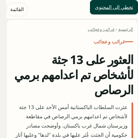
تخطي إلى المحتوى
حلول العالم
القائمة
الرئيسية
›
غرائب وعجائب
غرائب وعجائب
العثور على 13 جثة
لأشخاص تم اعدامهم برمي
الرصاص
عثرت السلطات الباكستانية أمس الأحد على 13 جثة
لأشخاص تم اعدامهم برمي الرصاص في مقاطعة
وزيرستان شمال غرب باكستان. وأوضحت مصادر
حكومية أن الجثث عُثر عليها في بلدة "لدها" وعليها آثار