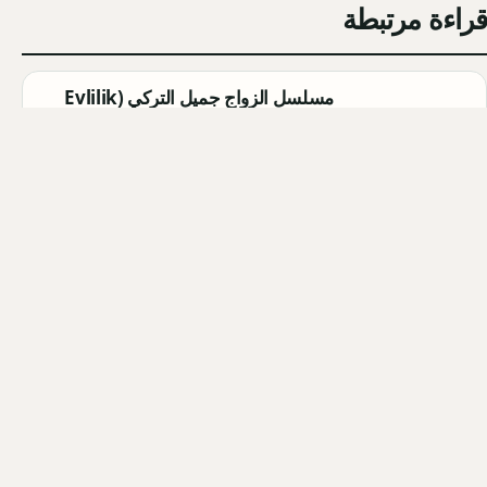
قراءة مرتبطة
مسلسل الزواج جميل التركي (Evlilik
Güzeldir) 2026: القصة الكاملة،
الأبطال، موعد العرض
Qahtan ·
2026-08-07
مسلسل القرية السوداء التركي
(Karakuyu): القصة، الأبطال، وموعد
العرض
Qahtan ·
2026-08-02
أبطال مسلسل الزواج جميل التركي
2026: أسماء الممثلين والشخصيات
Qahtan ·
2026-08-02