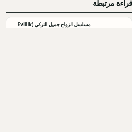
قراءة مرتبطة
مسلسل الزواج جميل التركي (Evlilik
Güzeldir) 2026: القصة الكاملة،
الأبطال، موعد العرض
Qahtan ·
2026-08-07
مسلسل القرية السوداء التركي
(Karakuyu): القصة، الأبطال، وموعد
العرض
Qahtan ·
2026-08-02
أبطال مسلسل الزواج جميل التركي
2026: أسماء الممثلين والشخصيات
Qahtan ·
2026-08-02