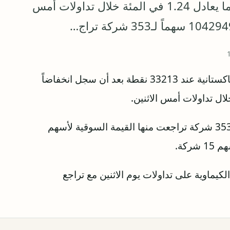
سجل انخفاضاً ساحقاً قدره 418 نقطة أو ما يعادل 1.24 في المئة خلال تداولات أمس
أغلق مؤشر بورصة كراتشي كبرى أسواق الأسهم الباكستانية عند 33213 نقطة بعد أن سجل انخفاضاً
وبلغت كمية الأسهم المتداولة 104294990 سهماً لـ353 شركة تراجعت منها القيمة السوقية لأسهم
ماوية على تداولات يوم الاثنين مع تراجع