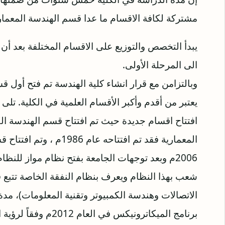
مشتركة لكافة الاقسام ما عدا قسم الهندسة المعماري
يبدأ التخصص والتوزيع على الاقسام المختلفة بعد أن
الى المرحلة الأولى.
وبالتزامن مع قرار انشاء كلیة الھندسة تم فتح أول 
یعتبر من أقدم وأكبر الأقسام العلمیة في الكلیة. تل
2006م وبعد توجھات الجامعة بفتح نظام مواز للنظ
شعب بھذا النظام ویعرف بنظام النفقة الخاصة تتبع
الاتصالات وھندسة الكمبیوتر وتقنیة المعلومات)، مدة
برنامج المیكاترونیكس ف