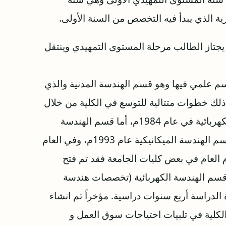
ة الذي يبدأ فيه التخصص من السنة الأولى.
 يجتاز الطالب مرحلة المستوى التمهيدي وينتقل
قسم علمي فیھا وھو قسم الھندسة المدنیة والذي
ى ذلك خطوات متتالیة للتوسع في الكلیة من خلال
افتتاح اقسام جدیدة حیث تم افتتاح قسم الھندسة الكھربائیة في عام 1984م، أما قسم الھندسة
المعماریة فقد تم افتتاحه عام 1986م ، وتم افتتاح قسم الھندسة المیكانیكیة عام 1993م، وفي العام
ام العام في بعض كلیات الجامعة فقد تم فتح
 قسم الھندسة الكھربائیة (تخصصات ھندسة
 الدراسة أربع سنوات دراسیة. مؤخراً تم انشاء
ي العام 2012م وفقاً لرؤیة الكلیة في تلبیات احتیاجات سوق العمل و