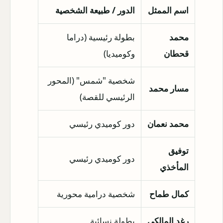
اسم الممثل
الدور / طبيعة الشخصية
محمد
بطولة رئيسية (دراما
قحطان
وكوميديا)
شخصية "شمس" (المحور
مسار محمد
الرئيسي للقصة)
محمد نعمان
دور كوميدي رئيسي
توفيق
دور كوميدي رئيسي
المأخذي
كمال طماح
شخصية درامية محورية
رغد المالكي
بطولة نسائية