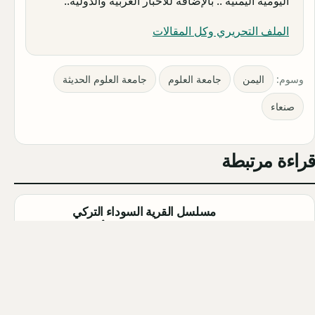
اليومية اليمنية .. بالإضافة للأخبار العربية والدولية..
الملف التحريري وكل المقالات
وسوم:
اليمن
جامعة العلوم
جامعة العلوم الحديثة
صنعاء
قراءة مرتبطة
مسلسل القرية السوداء التركي
(Karakuyu): القصة، الأبطال، وموعد
العرض
Qahtan ·
2026-08-02
أبطال مسلسل الزواج جميل التركي